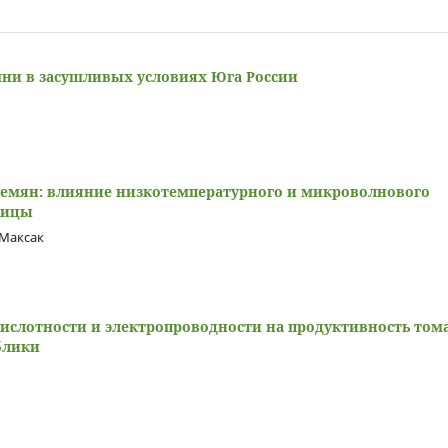
ни в засушливых условиях Юга России
семян: влияние низкотемпературного и микроволнового
ницы
 Максак
кислотности и электропроводности на продуктивность том
блики