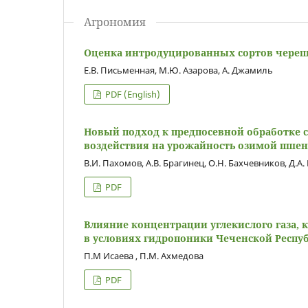
Агрономия
Оценка интродуцированных сортов череш
Е.В. Письменная, М.Ю. Азарова, A. Джамиль
PDF (English)
Новый подход к предпосевной обработке 
воздействия на урожайность озимой пше
В.И. Пахомов, А.В. Брагинец, О.Н. Бахчевников, Д.А.
PDF
Влияние концентрации углекислого газа, 
в условиях гидропоники Чеченской Респу
П.М Исаева , П.М. Ахмедова
PDF