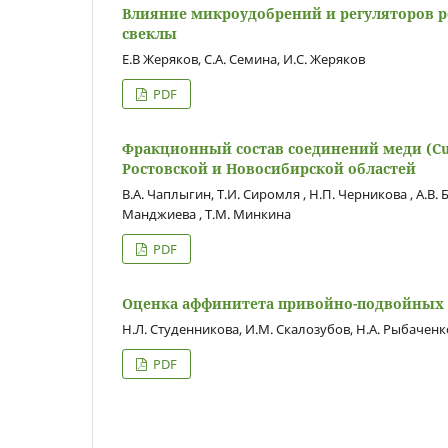
Влияние микроудобрений и регуляторов р
свеклы
Е.В Жеряков, С.А. Семина, И.С. Жеряков
PDF
Фракционный состав соединений меди (Cu)
Ростовской и Новосибирской областей
В.А. Чаплыгин, Т.И. Сиромля , Н.П. Черникова , А.В. Ба
Манджиева , Т.М. Минкина
PDF
Оценка аффинитета привойно-подвойных 
Н.Л. Студенникова, И.М. Скалозубов, Н.А. Рыбаченк
PDF