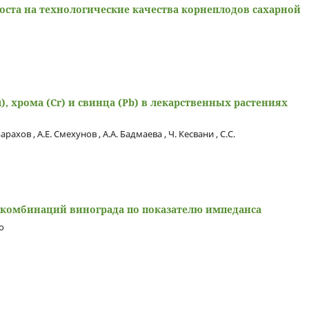
оста на технологические качества корнеплодов сахарной
, хрома (Cr) и свинца (Pb) в лекарственных растениях
рахов , А.Е. Смехунов , А.А. Бадмаева , Ч. Кесвани , С.С.
комбинаций винограда по показателю импеданса
о