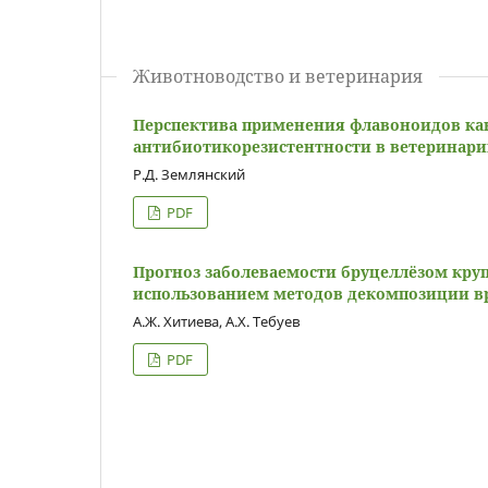
Животноводство и ветеринария
Перспектива применения флавоноидов ка
антибиотикорезистентности в ветеринари
Р.Д. Землянский
PDF
Прогноз заболеваемости бруцеллёзом крупн
использованием методов декомпозиции в
А.Ж. Хитиева, А.Х. Тебуев
PDF