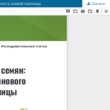
айность озимой пшеницы
Скачать