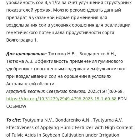
урожайность сои 4,5 т/га за счёт улучшения структурных
показателей урожая. Можно рекомендовать данный
препарат в указанной норме применения для
возделывания сои в условиях орошения для реализации
генетического потенциала продуктивности сорта
Волгоградка 1.
Для цитирования:
Тютюма Н.В., Бондаренко А.Н.,
Тютюма А.В. Эффективность применения гуминового
удобрения с повышенным содержанием фульвокислот
при возделывании сои на орошении в условиях
Астраханской области.
Аграрный
вестник
Северного
Кавказа
.
2025;15(1):60-68.
https://doi.org/10.31279/2949-4796-2025-15-1-60-68
EDN
COSMDW
To cite:
Tyutyuma N.V., Bondarenko A.N., Tyutyuma A.V.
Effectiveness of Applying Humic Fertilizer with High Content
of Fulvic Acids in Soybean Cultivation under Irrigation