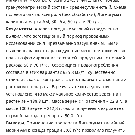
гранулометрический состав – среднесуглинистый. Схема
полевого опыта: контроль (без обработки); Лигногумат
калийный марки АМ, 30 г/га, 50 г/га и 70 г/га.
Результаты.
Анализ погодных условий определенно
выявил, что вегетационный период проводимых
исследований был чрезвычайно засушливым. Были
выделены варианты расходующие меньшее количество
воды на формирование товарной продукции - с нормой
расхода 50 и 70 г/га. Коэффициент водопотребления
составил в этих вариантах 625,8 м3/т, существенно
отличаясь как от контроля, так и от варианта с меньшим
расходом препарата. В результате исследования
установлено, что максимальное количество зерен на 1
растение
–
138,3 шт., масса зерен с 1 растения – 22,3 г., а
массе 1000 зерен – 212,3 г. были получены в варианте с
нормой расхода препарата 50,0 г/га.
Выводы
. Применение препарата Лигногумат калийный
марки АМ в концентрации 50,0 г/га позволило получить