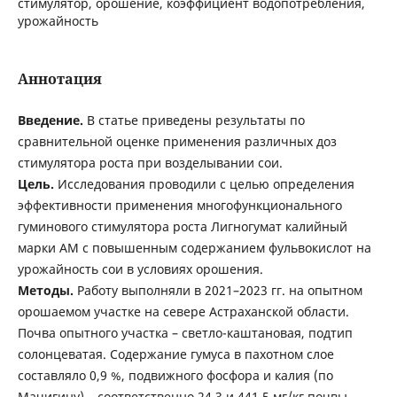
стимулятор, орошение, коэффициент водопотребления,
урожайность
Аннотация
Введение
.
В
статье приведены результаты по
сравнительной оценке применения различных доз
стимулятора роста при возделывании сои.
Цель.
Исследования проводили с целью определения
эффективности применения многофункционального
гуминового стимулятора роста Лигногумат калийный
марки АМ с повышенным содержанием фульвокислот на
урожайность сои в условиях орошения.
Методы.
Работу выполняли в 2021–2023 гг. на опытном
орошаемом участке на севере Астраханской области.
Почва опытного участка – светло-каштановая, подтип
солонцеватая. Содержание гумуса в пахотном слое
составляло 0,9 %, подвижного фосфора и калия (по
Мачигину) – соответственно 24,3 и 441,5 мг/кг почвы,